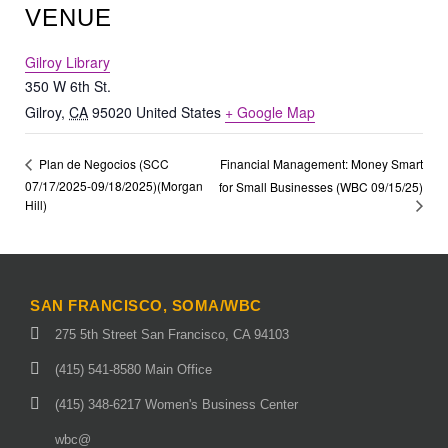
VENUE
Gilroy Library
350 W 6th St.
Gilroy
,
CA
95020
United States
+ Google Map
Financial Management: Money Smart
Plan de Negocios (SCC
07/17/2025-09/18/2025)(Morgan
for Small Businesses (WBC 09/15/25)
Hill)
SAN FRANCISCO, SOMA/WBC
275 5th Street San Francisco, CA 94103
(415) 541-8580 Main Office
(415) 348-6217 Women's Business Center
wbc@