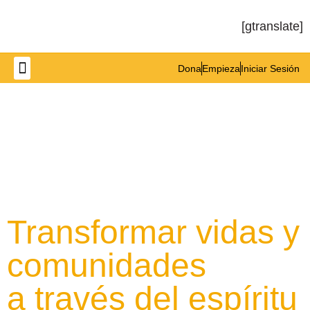
[gtranslate]
Dona
Empieza
Iniciar Sesión
Get Involved
Transformar vidas y
comunidades
a través del espíritu