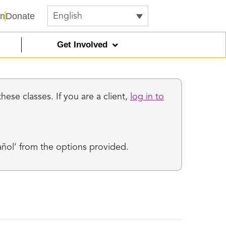
In
Donate
English
Get Involved
ese classes. If you are a client,
log in to
añol’ from the options provided.