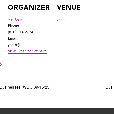
ORGANIZER
VENUE
Yuli Solis
zoom
Phone
(510) 214-2774
Email
ysolis@
View Organizer Website
n
,
 Businesses (WBC 09/15/25)
Busi