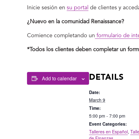
Inicie sesión en
su portal
de clientes y acceda
¿Nuevo en la comunidad Renaissance?
Comience completando un
formulario de int
*Todos los clientes deben completar un formula
DETAILS
Add to calendar
Date:
March 9
Time:
5:00 pm - 7:00 pm
Event Categories:
Talleres en Español
,
Tall
de Finanzas