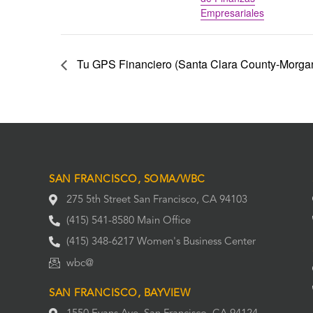
Empresariales
Tu GPS Financiero (Santa Clara County-Morgan
SAN FRANCISCO, SOMA/WBC
275 5th Street San Francisco, CA 94103
(415) 541-8580 Main Office
(415) 348-6217 Women's Business Center
wbc@
SAN FRANCISCO, BAYVIEW