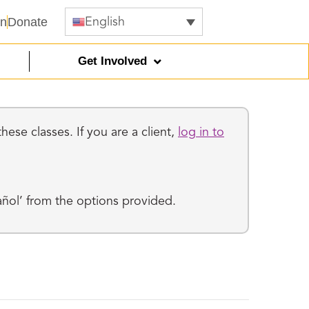
In
Donate
English
Get Involved
ese classes. If you are a client,
log in to
añol’ from the options provided.