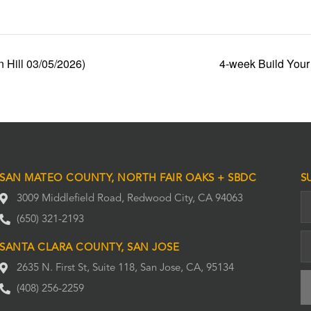
 Hill 03/05/2026)
4-week Build Your
SAN MATEO COUNTY, NORTH FAIR OAKS + SBDC
S
3009 Middlefield Road, Redwood City, CA 94063
(650) 321-2193
SANTA CLARA COUNTY, SAN JOSE
2635 N. First St, Suite 118, San Jose, CA, 95134
(408) 256-2259