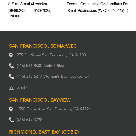
Federal Contracting Certifications For
Start Smart (4 weeks)
Small Businesses (WBC 09/24/25)
(09/09/2025 – 09/30/2025) –
ONLINE
SAN FRANCISCO, SOMA/WBC
275 5th Street San Francisco, CA 94103
(415) 541-8580 Main Office
(415) 348-6217 Women's Business Center
wbc@
SAN FRANCISCO, BAYVIEW
1550 Evans Ave. San Francisco, CA 94124
(415) 647-3728
RICHMOND, EAST BAY (COBIZ)