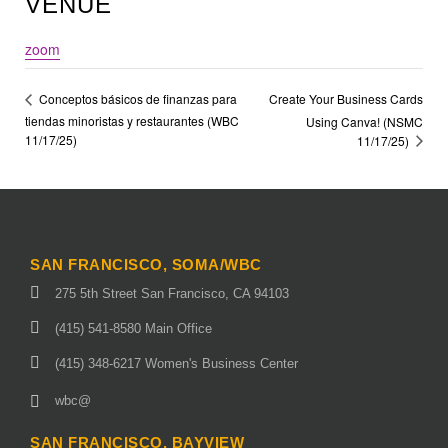
VENUE
zoom
Create Your Business Cards
Conceptos básicos de finanzas para
tiendas minoristas y restaurantes (WBC
Using Canva! (NSMC
11/17/25)
11/17/25)
SAN FRANCISCO, SOMA/WBC
275 5th Street San Francisco, CA 94103
(415) 541-8580 Main Office
(415) 348-6217 Women's Business Center
wbc@
SAN FRANCISCO, BAYVIEW