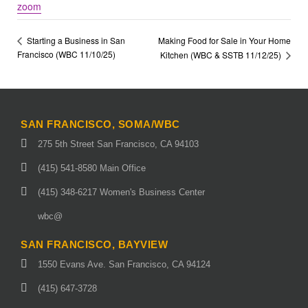
zoom
Making Food for Sale in Your Home
Starting a Business in San
Francisco (WBC 11/10/25)
Kitchen (WBC & SSTB 11/12/25)
SAN FRANCISCO, SOMA/WBC
275 5th Street San Francisco, CA 94103
(415) 541-8580 Main Office
(415) 348-6217 Women's Business Center
wbc@
SAN FRANCISCO, BAYVIEW
1550 Evans Ave. San Francisco, CA 94124
(415) 647-3728