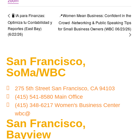
zoom
📍Women Mean Business: Confident in the
🖥️ IA para Finanzas:
Optimiza tu Contabilidad y
Crowd -Networking & Public Speaking Tips
Reportes (East Bay)
for Small Business Owners (WBC 06/23/26)
(6/22/26)
San Francisco,
SoMa/WBC
275 5th Street San Francisco, CA 94103
(415) 541-8580 Main Office
(415) 348-6217 Women's Business Center
wbc@
San Francisco,
Bayview