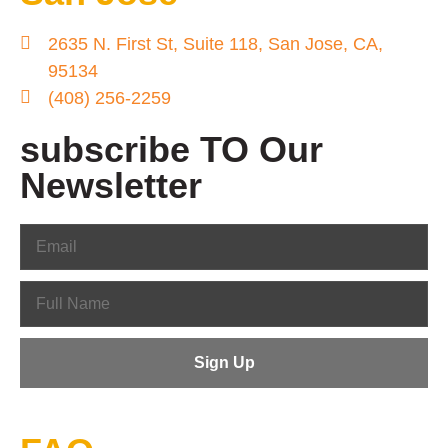
2635 N. First St, Suite 118, San Jose, CA,
95134
(408) 256-2259
subscribe TO Our
Newsletter