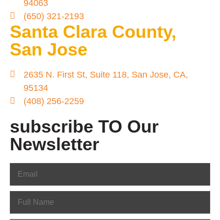
94063
(650) 321-2193
Santa Clara County,
San Jose
2635 N. First St, Suite 118, San Jose, CA,
95134
(408) 256-2259
subscribe TO Our
Newsletter