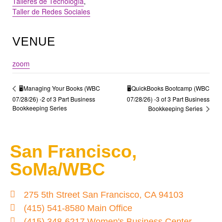
Talleres de Tecnología
,
Taller de Redes Sociales
VENUE
zoom
🖥️QuickBooks Bootcamp (WBC
🖥️Managing Your Books (WBC
07/28/26) -2 of 3 Part Business
07/28/26) -3 of 3 Part Business
Bookkeeping Series
Bookkeeping Series
San Francisco,
SoMa/WBC
275 5th Street San Francisco, CA 94103
(415) 541-8580 Main Office
(415) 348-6217 Women's Business Center