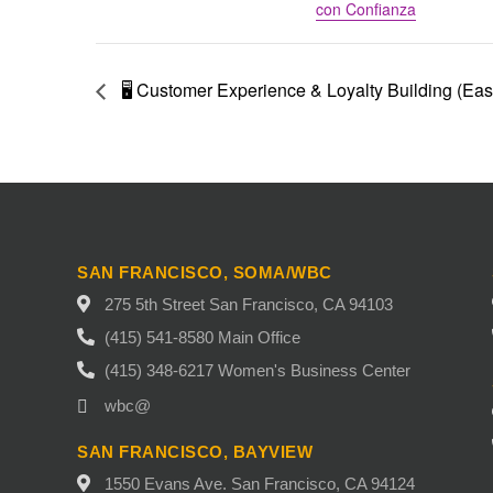
con Confianza
🖥️ Customer Experience & Loyalty Building (Eas
SAN FRANCISCO, SOMA/WBC
275 5th Street San Francisco, CA 94103
(415) 541-8580 Main Office
(415) 348-6217 Women's Business Center
wbc@
SAN FRANCISCO, BAYVIEW
1550 Evans Ave. San Francisco, CA 94124