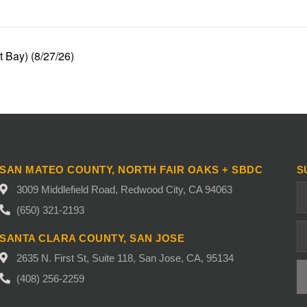
t Bay) (8/27/26)
SAN MATEO COUNTY, NORTH FAIR OAKS + SBDC
S
3009 Middlefield Road, Redwood City, CA 94063
(650) 321-2193
SANTA CLARA COUNTY, SAN JOSE
2635 N. First St, Suite 118, San Jose, CA, 95134
(408) 256-2259