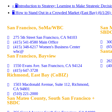
«
🖥️Introduction to Strategy: Learning to Make Strategic Deci
🖥️ How to Stand Out in a Crowded Market (East Bay) (6/1/26)
San Francisco, SoMa/WBC
San M
SBD
275 5th Street San Francisco, CA 94103
300
(415) 541-8580 Main Office
(65
(415) 348-6217 Women's Business Center
Santa
wbc@
San Francisco, Bayview
263
1550 Evans Ave. San Francisco, CA 94124
(40
(415) 647-3728
Richmond, East Bay (CoBIZ)
1503 Macdonald Avenue, Suite 112, Richmond,
CA 94801
(510) 221-2000
San Mateo County, South San Francisco +
SBDC