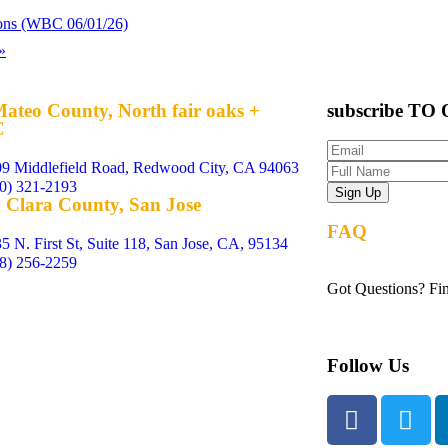
sions (WBC 06/01/26)
»
ateo County, North fair oaks +
subscribe TO 
C
9 Middlefield Road, Redwood City, CA 94063
0) 321-2193
 Clara County, San Jose
FAQ
5 N. First St, Suite 118, San Jose, CA, 95134
8) 256-2259
Got Questions? Fin
Follow Us