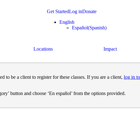
Get Started
Log in
Donate
English
Español
(
Spanish
)
Locations
Impact
o be a client to register for these classes. If you are a client,
log in to
egory’ button and choose ‘En español’ from the options provided.