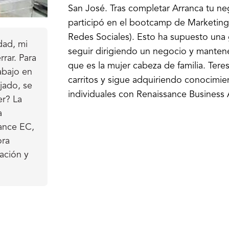
San José. Tras completar Arranca tu ne
participó en el bootcamp de Marketing
Redes Sociales). Esto ha supuesto una
dad, mi
seguir dirigiendo un negocio y mantene
rrar. Para
que es la mujer cabeza de familia. Ter
abajo en
carritos y sigue adquiriendo conocimien
jado, se
individuales con Renaissance Business 
er? La
a
sance EC,
ora
ación y