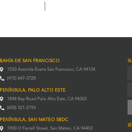
BAHÍA DE SAN FRANCISCO
S
1550 Avenida Evans San Francisco, CA 94124
(415) 647-3728
PENÍNSULA, PALO ALTO ESTE
1848 Bay Road Palo Alto Este, CA 94303
(650) 321-2193
PENÍNSULA, SAN MATEO SBDC
S
1900 O'Farrell Street, San Mateo, CA 94403