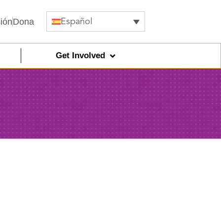
sión
Dona
Español
Get Involved