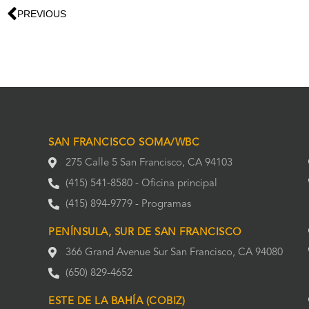
PREVIOUS
SAN FRANCISCO SOMA/WBC
275 Calle 5 San Francisco, CA 94103
(415) 541-8580 - Oficina principal
(415) 894-9779 - Programas
PENÍNSULA, SUR DE SAN FRANCISCO
366 Grand Avenue Sur San Francisco, CA 94080
(650) 829-4652
ESTE DE LA BAHÍA (COBIZ)