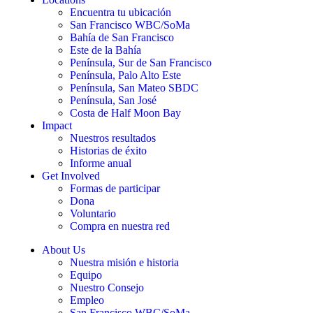
Encuentra tu ubicación
San Francisco WBC/SoMa
Bahía de San Francisco
Este de la Bahía
Península, Sur de San Francisco
Península, Palo Alto Este
Península, San Mateo SBDC
Península, San José
Costa de Half Moon Bay
Impact
Nuestros resultados
Historias de éxito
Informe anual
Get Involved
Formas de participar
Dona
Voluntario
Compra en nuestra red
About Us
Nuestra misión e historia
Equipo
Nuestro Consejo
Empleo
San Francisco WBC/SoMa