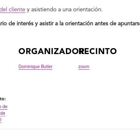
del cliente
y asistiendo a una orientación.
io de interés y asistir a la orientación antes de apuntarse
S
ORGANIZADOR
RECINTO
Dominique Butler
zoom
to:
o de
 de
l