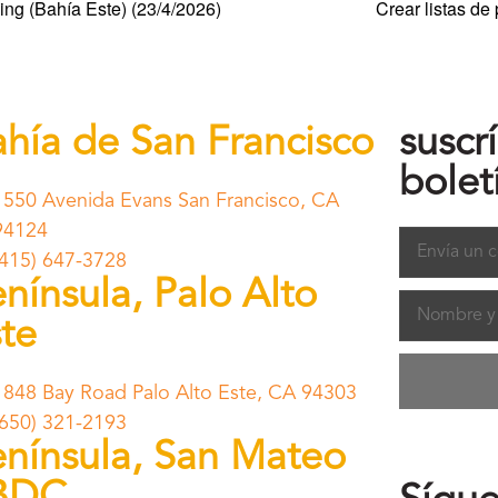
ng (Bahía Este) (23/4/2026)
Crear listas d
hía de San Francisco
suscr
bolet
1550 Avenida Evans San Francisco, CA
94124
(415) 647-3728
nínsula, Palo Alto
te
1848 Bay Road Palo Alto Este, CA 94303
(650) 321-2193
nínsula, San Mateo