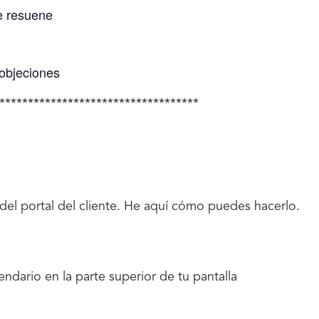
e resuene
 objeciones
***********************************
a del portal del cliente. He aquí cómo puedes hacerlo.
endario en la parte superior de tu pantalla