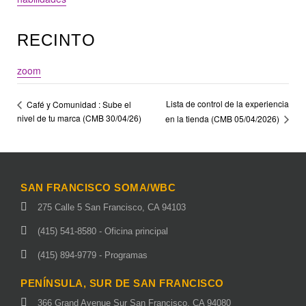
RECINTO
zoom
Lista de control de la experiencia
Café y Comunidad : Sube el
nivel de tu marca (CMB 30/04/26)
en la tienda (CMB 05/04/2026)
SAN FRANCISCO SOMA/WBC
275 Calle 5 San Francisco, CA 94103
(415) 541-8580 - Oficina principal
(415) 894-9779 - Programas
PENÍNSULA, SUR DE SAN FRANCISCO
366 Grand Avenue Sur San Francisco, CA 94080