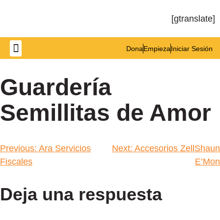
[gtranslate]
Dona
Empieza
Iniciar Sesión
Get Involved
Guardería
Semillitas de Amor
Previous:
Ara Servicios
Next:
Accesorios ZellShaun
Fiscales
E’Mon
Deja una respuesta