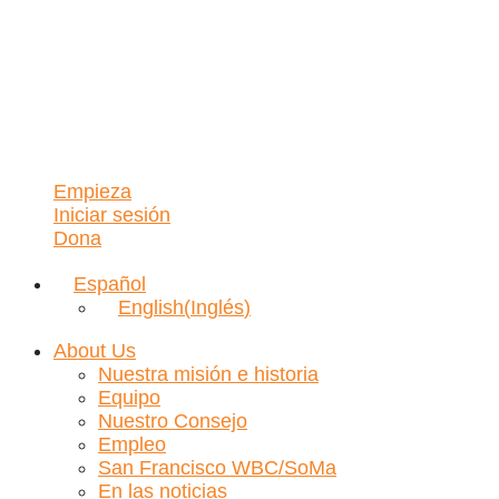
Empieza
Iniciar sesión
Dona
Español
English
(
Inglés
)
About Us
Nuestra misión e historia
Equipo
Nuestro Consejo
Empleo
San Francisco WBC/SoMa
En las noticias