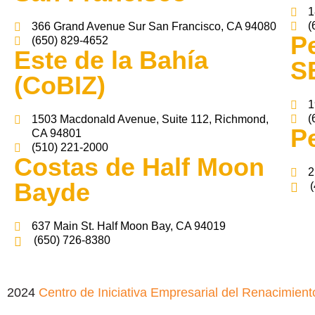
1
(
366 Grand Avenue Sur San Francisco, CA 94080
P
(650) 829-4652
Este de la Bahía
S
(CoBIZ)
1
(
1503 Macdonald Avenue, Suite 112, Richmond,
P
CA 94801
(510) 221-2000
Costas de Half Moon
2
Bayde
637 Main St. Half Moon Bay, CA 94019
(650) 726-8380
2024
Centro de Iniciativa Empresarial del Renacimient