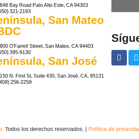
848 Bay Road Palo Alto Este, CA 94303
650) 321-2193
enínsula, San Mateo
BDC
Sígu
900 O'Farrell Street, San Mateo, CA 94403
650) 395-9130
enínsula, San José
150 N. First St, Suite 430, San José, CA, 95131
(408) 256-2259
o.
Todos los derechos reservados. |
Política de privacid