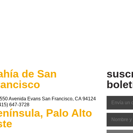
ahía de San
suscr
rancisco
bolet
550 Avenida Evans San Francisco, CA 94124
415) 647-3728
nínsula, Palo Alto
ste