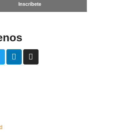
enos
ad