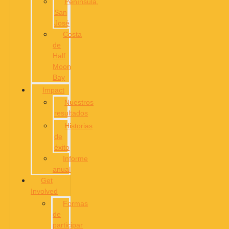
Península,
San
José
Costa
de
Half
Moon
Bay
Impact
Nuestros
resultados
Historias
de
éxito
Informe
anual
Get
Involved
Formas
de
participar