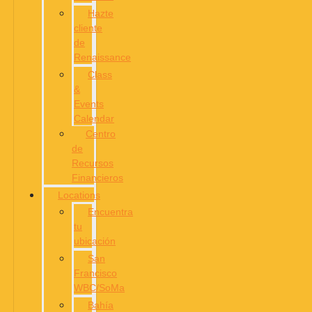
Hazte
cliente
de
Renaissance
Class
&
Events
Calendar
Centro
de
Recursos
Financieros
Locations
Encuentra
tu
ubicación
San
Francisco
WBC/SoMa
Bahía