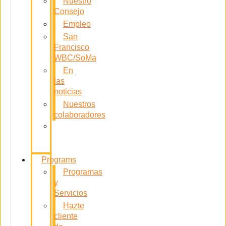
Nuestro
Consejo
Empleo
San
Francisco
WBC/SoMa
En
las
noticias
Nuestros
colaboradores
Contacta
con
nosotros
Programs
Programas
y
Servicios
Hazte
cliente