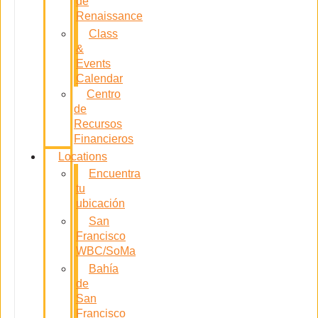
de
Renaissance
Class
&
Events
Calendar
Centro
de
Recursos
Financieros
Locations
Encuentra
tu
ubicación
San
Francisco
WBC/SoMa
Bahía
de
San
Francisco