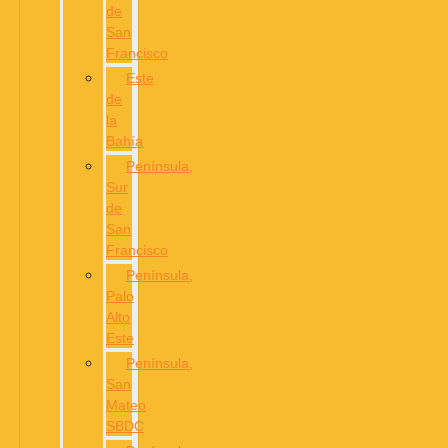
de
San
Francisco
Este
de
la
Bahía
Península,
Sur
de
San
Francisco
Península,
Palo
Alto
Este
Península,
San
Mateo
SBDC