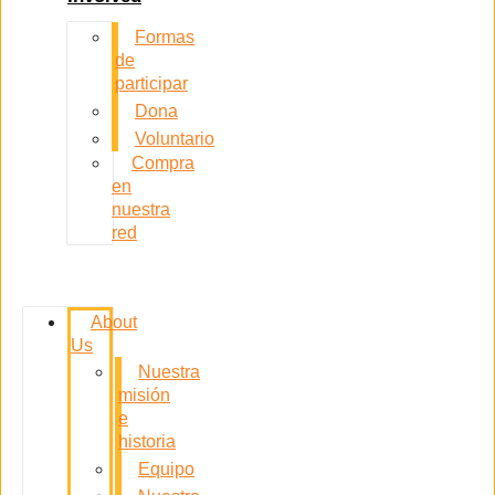
Formas
de
participar
Dona
Voluntario
Compra
en
nuestra
red
About
Us
Nuestra
misión
e
historia
Equipo