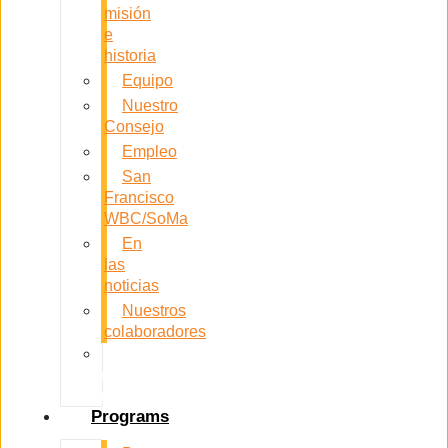
misión
e
historia
Equipo
Nuestro
Consejo
Empleo
San
Francisco
WBC/SoMa
En
las
noticias
Nuestros
colaboradores
Contacta
con
nosotros
Programs