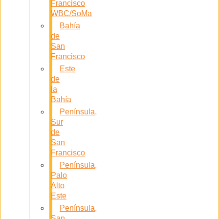
Francisco
WBC/SoMa
Bahía
de
San
Francisco
Este
de
la
Bahía
Península,
Sur
de
San
Francisco
Península,
Palo
Alto
Este
Península,
San