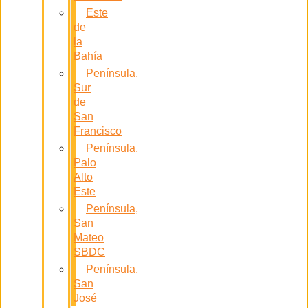
Este
de
la
Bahía
Península,
Sur
de
San
Francisco
Península,
Palo
Alto
Este
Península,
San
Mateo
SBDC
Península,
San
José