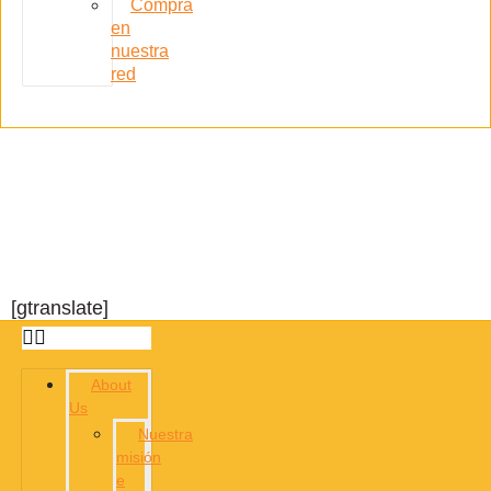
Compra
en
nuestra
red
[gtranslate]
About
Us
Nuestra
misión
e