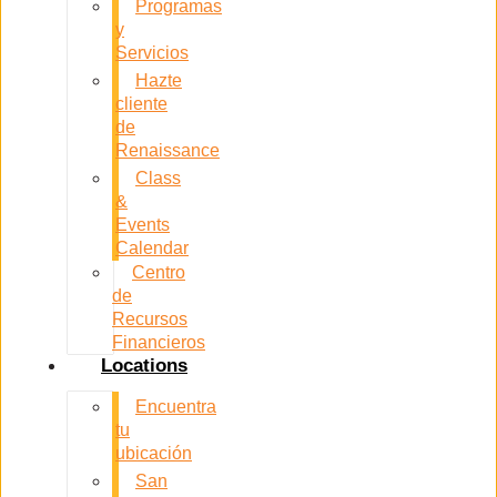
Programas
y
Servicios
Hazte
cliente
de
Renaissance
Class
&
Events
Calendar
Centro
de
Recursos
Financieros
Locations
Encuentra
tu
ubicación
San