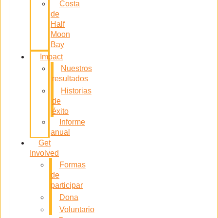
Costa
de
Half
Moon
Bay
Impact
Nuestros
resultados
Historias
de
éxito
Informe
anual
Get
Involved
Formas
de
participar
Dona
Voluntario