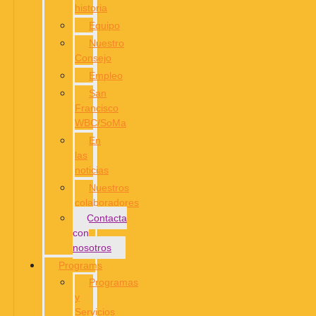
historia
Equipo
Nuestro
Consejo
Empleo
San
Francisco
WBC/SoMa
En
las
noticias
Nuestros
colaboradores
Contacta
con
nosotros
Programs
Programas
y
Servicios