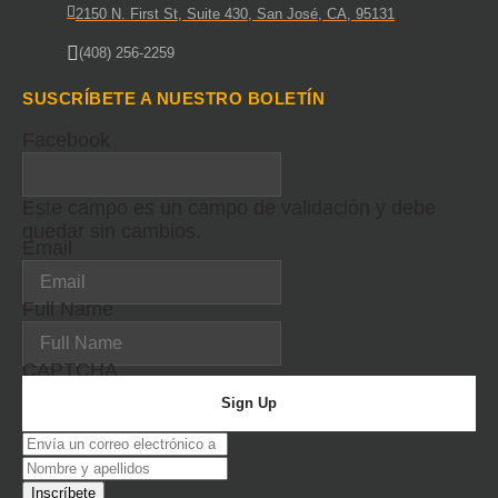
2150 N. First St, Suite 430, San José, CA, 95131
(408) 256-2259
SUSCRÍBETE A NUESTRO BOLETÍN
Facebook
Este campo es un campo de validación y debe
quedar sin cambios.
Email
Full Name
CAPTCHA