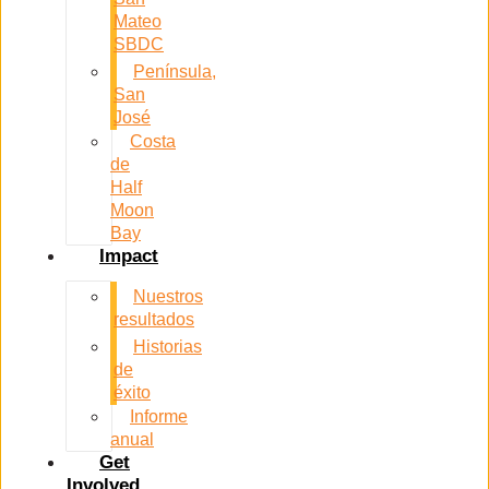
Mateo
SBDC
Península,
San
José
Costa
de
Half
Moon
Bay
Impact
Nuestros
resultados
Historias
de
éxito
Informe
anual
Get
Involved